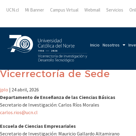
UCN.cl
Mi Banner
Campus Virtual
Webmail
Servicios
Onl
Inicio
Nosotros
Inve
Vicerrectoría de Sede
jplo
|
24 abril, 2026
Departamento de Enseñanza de las Ciencias Básicas
Secretario de Investigación: Carlos Ríos Morales
carlos.rios@ucn.cl
Escuela de Ciencias Empresariales
Secretario de Investigación: Mauricio Gallardo Altamirano