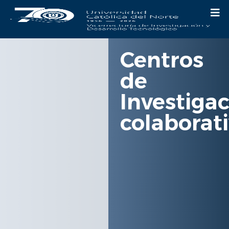
Centros
de
Investiga
colaborat