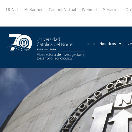
UCN.cl
Mi Banner
Campus Virtual
Webmail
Servicios
Onl
Inicio
Nosotros
Inve