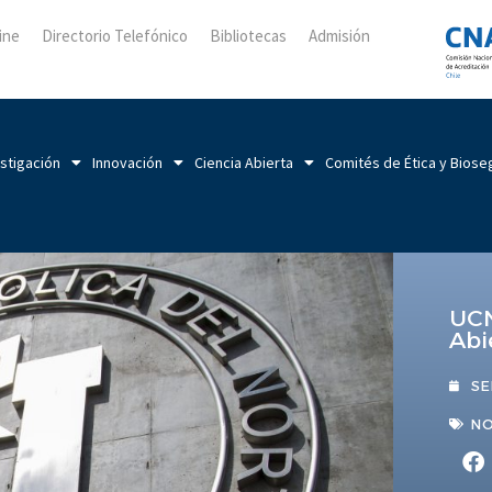
ine
Directorio Telefónico
Bibliotecas
Admisión
stigación
Innovación
Ciencia Abierta
Comités de Ética y Biose
UCN
Abi
SE
NO