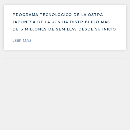
PROGRAMA TECNOLÓGICO DE LA OSTRA
JAPONESA DE LA UCN HA DISTRIBUIDO MÁS
DE 5 MILLONES DE SEMILLAS DESDE SU INICIO
LEER MÁS
PROGRAMA CIENTÍFICOS DE LA BASURA UCN
INICIA UNA NUEVA VERSIÓN DE INVESTIGACIÓN
VIAJEROS DEL OCÉANO
LEER MÁS
DAN EL VAMOS A FORMACIÓN DE CAPITAL