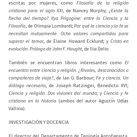
escritas por mujeres, como
Filosofía de la religión
cristiana para el siglo XXI
, de Nancey Murphy;
¿Existe la
flecha del tiempo? Ilya Prigogine: entre la Ciencia y la
Filosofía
, de Olimpia Lombardi;
Por qué la ciencia y la fe se
necesitan mutuamente. Ocho valores compartidos para
superar el temor
, de Elaine Howard Ecklund; y
Cristo en
evolución. Prólogo de John F. Haught
, de Ilia Delio.
También se encuentran libros interesantes como
El
encuentro entre ciencia y religión. ¿Rivales, desconocidas o
compañeras de viaje?
, de Ian G. Barbour;
Fe y ciencia. Un
diálogo necesario
, de Joseph Ratzinger, Benedicto XVI;
Ciencia y religión. Dos visiones del mundo
; y
Ciencia y fe
cristiana en la historia
(ambos del autor Agustín Udías
Vallina).
INVESTIGACIÓN Y DOCENCIA
El director del Departamento de Teología Antofagasta,