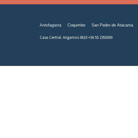
Antofagasta
Coquimbo
San Pedro de Atacama
Casa Central. Angamos 0610 +56 55 2355000