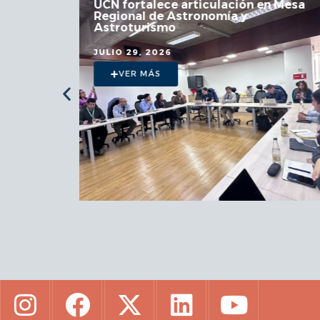
 la
UCN fortalece articulación en Mesa
Regional de Astronomía y
a
Astroturismo
JULIO 29, 2026
VER MÁS