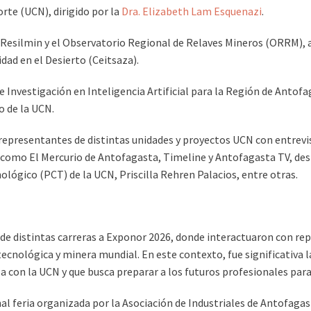
orte (UCN), dirigido por la
Dra. Elizabeth Lam Esquenazi
.
 Resilmin y el Observatorio Regional de Relaves Mineros (ORRM), 
dad en el Desierto (Ceitsaza).
e Investigación en Inteligencia Artificial para la Región de Anto
o de la UCN.
e representantes de distintas unidades y proyectos UCN con entrevi
 como El Mercurio de Antofagasta, Timeline y Antofagasta TV, dest
ológico (PCT) de la UCN, Priscilla Rehren Palacios, entre otras.
s de distintas carreras a Exponor 2026, donde interactuaron con r
 tecnológica y minera mundial. En este contexto, fue significativa l
con la UCN y que busca preparar a los futuros profesionales par
nal feria organizada por la Asociación de Industriales de Antofagas