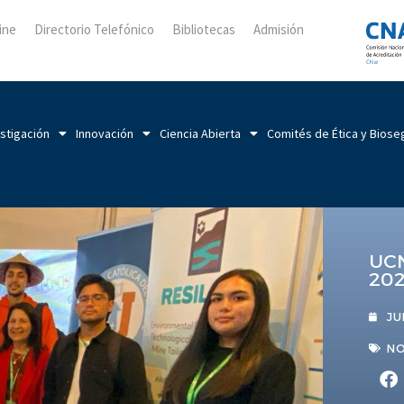
ine
Directorio Telefónico
Bibliotecas
Admisión
stigación
Innovación
Ciencia Abierta
Comités de Ética y Biose
UCN
202
JU
NO