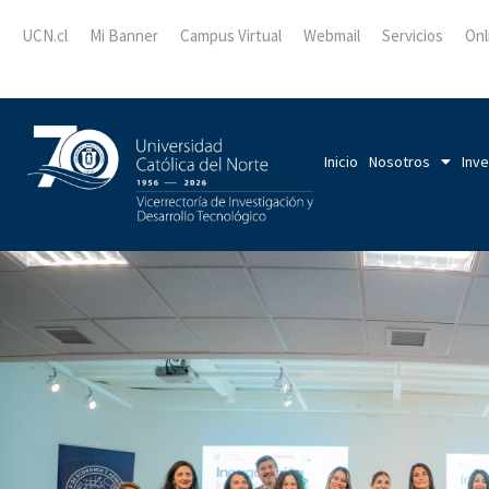
UCN.cl
Mi Banner
Campus Virtual
Webmail
Servicios
Onl
Inicio
Nosotros
Inve