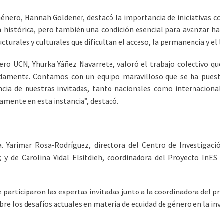
 Género, Hannah Goldener, destacó la importancia de iniciativas c
a histórica, pero también una condición esencial para avanzar ha
urales y culturales que dificultan el acceso, la permanencia y el 
ero UCN, Yhurka Yáñez Navarrete, valoró el trabajo colectivo que
amente. Contamos con un equipo maravilloso que se ha puesto 
a de nuestras invitadas, tanto nacionales como internacional
vamente en esta instancia”, destacó.
. Yarimar Rosa-Rodríguez, directora del Centro de Investigaci
y de Carolina Vidal Elsitdieh, coordinadora del Proyecto InES 
 participaron las expertas invitadas junto a la coordinadora del p
re los desafíos actuales en materia de equidad de género en la in