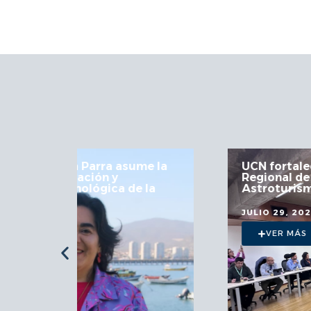
 la
UCN fortalece articulación en Mesa
Regional de Astronomía y
a
Astroturismo
JULIO 29, 2026
VER MÁS