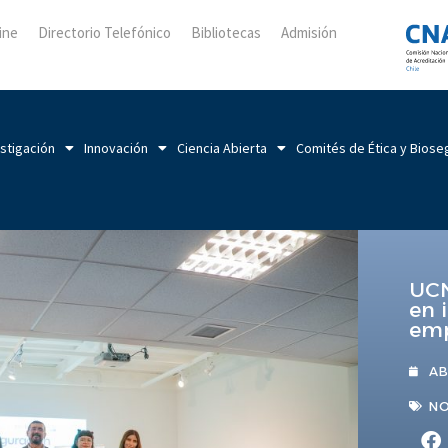
ine
Directorio Telefónico
Bibliotecas
Admisión
stigación
Innovación
Ciencia Abierta
Comités de Ética y Biose
UCN
en 
emp
AB
NO