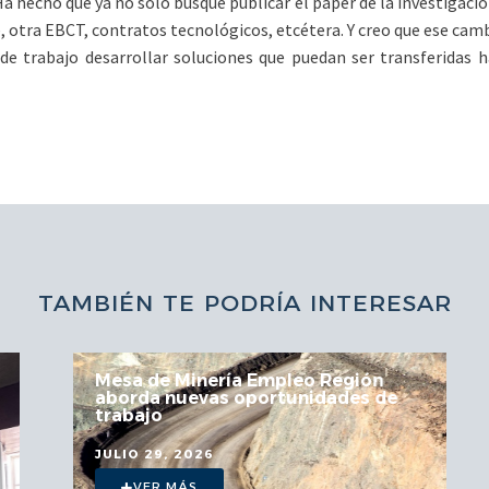
Ha hecho que ya no solo busque publicar el paper de la investigació
, otra EBCT, contratos tecnológicos, etcétera. Y creo que ese camb
e trabajo desarrollar soluciones que puedan ser transferidas ha
TAMBIÉN TE PODRÍA INTERESAR
Mesa de Minería Empleo Región
aborda nuevas oportunidades de
trabajo
JULIO 29, 2026
VER MÁS