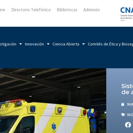
ine
Directorio Telefónico
Bibliotecas
Admisión
stigación
Innovación
Ciencia Abierta
Comités de Ética y Biose
Sis
de 
MA
NO