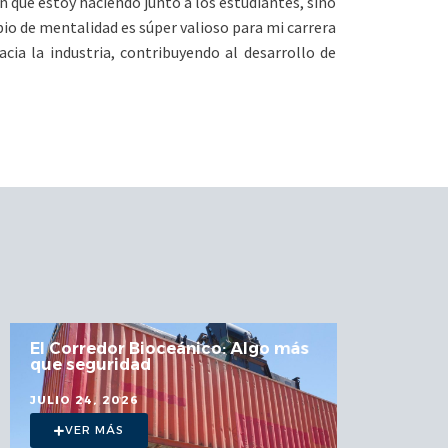
n que estoy haciendo junto a los estudiantes, sino
io de mentalidad es súper valioso para mi carrera
cia la industria, contribuyendo al desarrollo de
El Corredor Bioceánico: Algo más
Estu
que seguridad
UCN 
en l
JULIO 24, 2026
JULIO
VER MÁS