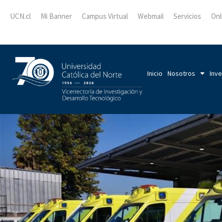
UCN.cl
Mi Banner
Campus Virtual
Webmail
Servicios
Onl
Inicio
Nosotros
Inve