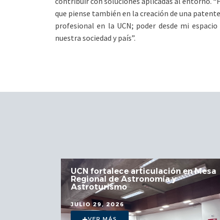
contribuir con soluciones aplicadas al entorno. “
que piense también en la creación de una patente
profesional en la UCN; poder desde mi espacio d
nuestra sociedad y país”.
 la
UCN fortalece articulación en Mesa
Regional de Astronomía y
a
Astroturismo
JULIO 29, 2026
VER MÁS