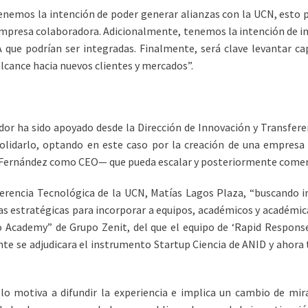
enemos la intención de poder generar alianzas con la UCN, esto po
mpresa colaboradora. Adicionalmente, tenemos la intención de inc
IA que podrían ser integradas. Finalmente, será clave levantar c
lcance hacia nuevos clientes y mercados”.
ador ha sido apoyado desde la Dirección de Innovación y Transfer
olidarlo, optando en este caso por la creación de una empresa 
 Fernández como CEO— que pueda escalar y posteriormente comerc
ferencia Tecnológica de la UCN, Matías Lagos Plaza, “buscando 
nzas estratégicas para incorporar a equipos, académicos y académ
Academy” de Grupo Zenit, del que el equipo de ‘Rapid Response’
nte se adjudicara el instrumento Startup Ciencia de ANID y ahor
 lo motiva a difundir la experiencia e implica un cambio de mi