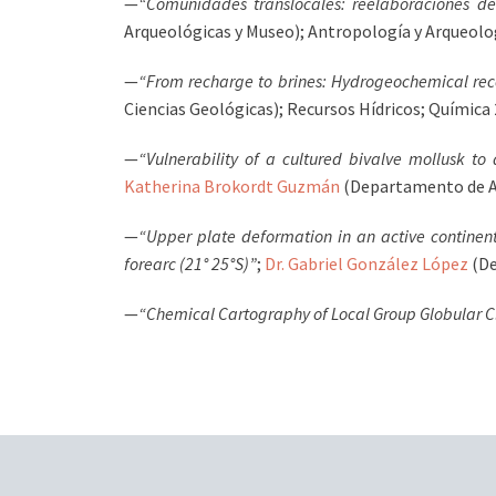
—
“Comunidades translocales: reelaboraciones d
Arqueológicas y Museo); Antropología y Arqueolo
—
“From recharge to brines: Hydrogeochemical rec
Ciencias Geológicas); Recursos Hídricos; Química 
—
“Vulnerability of a cultured bivalve mollusk to
Katherina Brokordt Guzmán
(Departamento de Acu
—
“Upper plate deformation in an active continent
forearc (21° 25°S)”
;
Dr. Gabriel González López
(De
—
“Chemical Cartography of Local Group Globular C