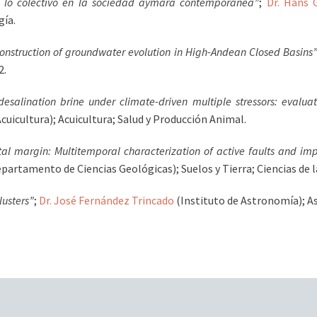
e lo colectivo en la sociedad aymara contemporánea”
;
Dr. Hans 
gía.
onstruction of groundwater evolution in High-Andean Closed Basins
2.
 desalination brine under climate-driven multiple stressors: evalua
icultura); Acuicultura; Salud y Producción Animal.
al margin: Multitemporal characterization of active faults and imp
partamento de Ciencias Geológicas); Suelos y Tierra; Ciencias de la
lusters”
;
Dr. José Fernández Trincado
(Instituto de Astronomía); As