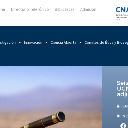
ine
Directorio Telefónico
Bibliotecas
Admisión
stigación
Innovación
Ciencia Abierta
Comités de Ética y Biose
Sei
UCN
adj
EN
NO