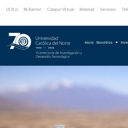
UCN.cl
Mi Banner
Campus Virtual
Webmail
Servicios
Onl
Inicio
Nosotros
Inve