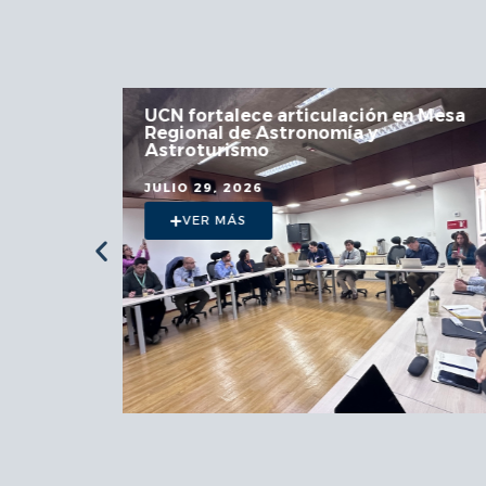
 la
UCN fortalece articulación en Mesa
Regional de Astronomía y
a
Astroturismo
JULIO 29, 2026
VER MÁS