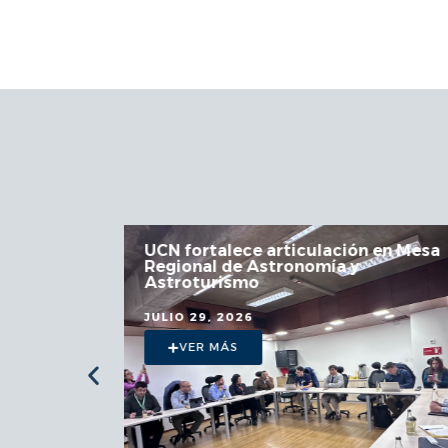
 la
UCN fortalece articulación en Mesa
Regional de Astronomía y
a
Astroturismo
JULIO 29, 2026
VER MÁS