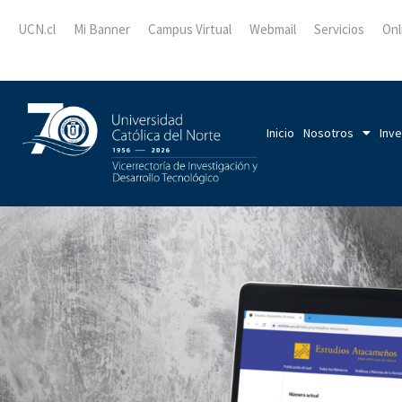
UCN.cl
Mi Banner
Campus Virtual
Webmail
Servicios
Onl
Inicio
Nosotros
Inve