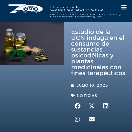
Estudio de la
UCN indaga en el
consumo de
sustancias
psicodélicas y
plantas
medicinales con
fines terapéuticos
JULIO 10, 2023
NOTICIAS