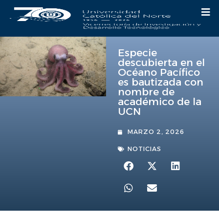
Especie
descubierta en el
Océano Pacífico
es bautizada con
nombre de
académico de la
UCN
MARZO 2, 2026
NOTICIAS