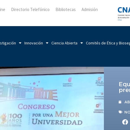
ine
Directorio Telefónico
Bibliotecas
Admisión
stigación
Innovación
Ciencia Abierta
Comités de Ética y Biose
Equ
pre
AB
NO