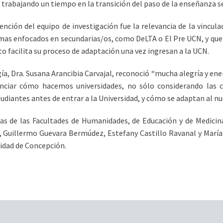
 trabajando un tiempo en la transición del paso de la enseñanza sec
ción del equipo de investigación fue la relevancia de la vinculac
amas enfocados en secundarias/os, como DeLTA o El Pre UCN, y qu
to facilita su proceso de adaptación una vez ingresan a la UCN.
gía, Dra. Susana Arancibia Carvajal, reconoció “mucha alegría y ene
nciar cómo hacemos universidades, no sólo considerando las 
udiantes antes de entrar a la Universidad, y cómo se adaptan al n
cas de las Facultades de Humanidades, de Educación y de Medici
, Guillermo Guevara Bermúdez, Estefany Castillo Ravanal y María Is
idad de Concepción.