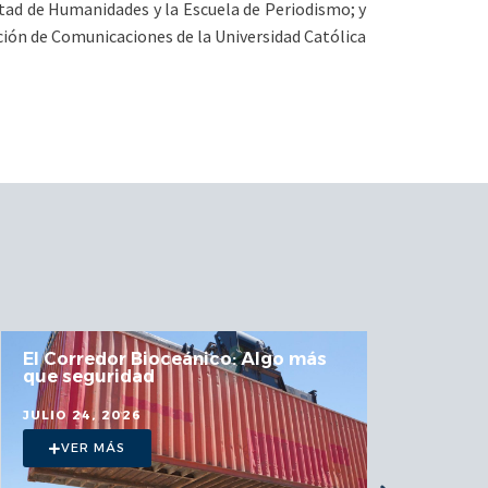
ultad de Humanidades y la Escuela de Periodismo; y
cción de Comunicaciones de la Universidad Católica
El Corredor Bioceánico: Algo más
Estu
que seguridad
UCN 
en l
JULIO 24, 2026
JULIO
VER MÁS