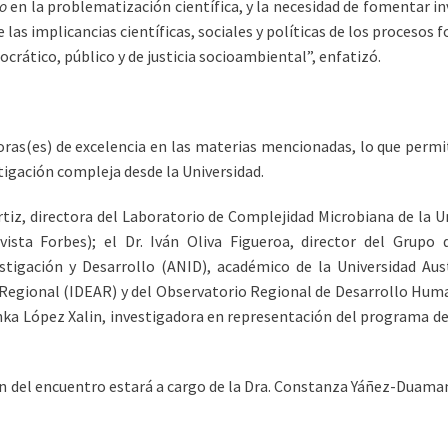
uo
en la problematización científica, y la necesidad de fomentar in
 las implicancias científicas, sociales y políticas de los procesos
ocrático, público y de justicia socioambiental”, enfatizó.
ras(es) de excelencia en las materias mencionadas, lo que permit
tigación compleja desde la Universidad.
Ortiz, directora del Laboratorio de Complejidad Microbiana de la
ista Forbes); el Dr. Iván Oliva Figueroa, director del Grupo 
stigación y Desarrollo (ANID), académico de la Universidad Aust
 Regional (IDEAR) y del Observatorio Regional de Desarrollo Hu
hka López Xalin, investigadora en representación del programa de c
 del encuentro estará a cargo de la Dra. Constanza Yáñez-Duamant