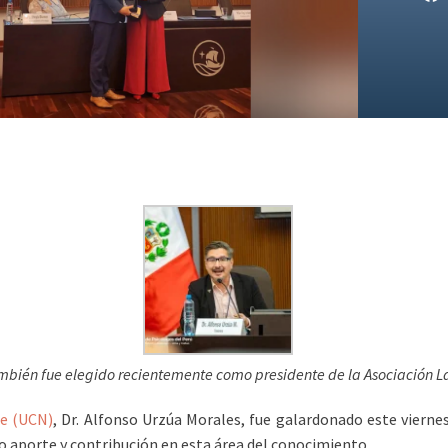
ambién fue elegido recientemente como presidente de la
Asociación L
te (UCN)
, Dr. Alfonso Urzúa Morales, fue galardonado este viern
oso aporte y contribución en esta área del conocimiento.