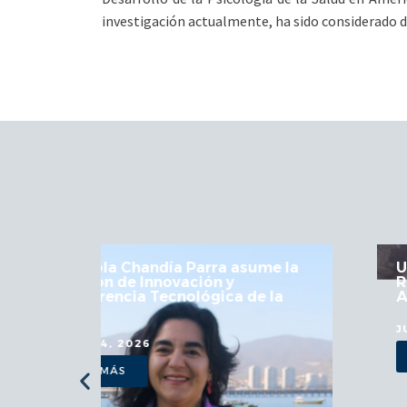
investigación actualmente, ha sido considerado di
 la
UCN fortalece articulación en Mesa
Regional de Astronomía y
a
Astroturismo
JULIO 29, 2026
VER MÁS