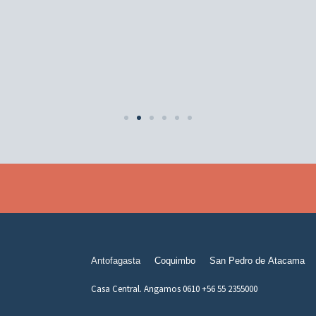
Antofagasta
Coquimbo
San Pedro de Atacama
Casa Central. Angamos 0610 +56 55 2355000