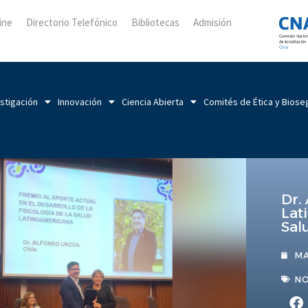
ine
Directorio Telefónico
Bibliotecas
Admisión
stigación
Innovación
Ciencia Abierta
Comités de Ética y Biose
Dr.
Lat
Sal
MA
NO