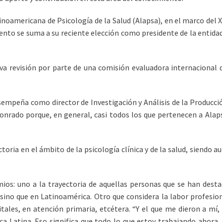
inoamericana de Psicología de la Salud (Alapsa), en el marco del X
nto se suma a su reciente elección como presidente de la entidad
a revisión por parte de una comisión evaluadora internacional q
esempeña como director de Investigación y Análisis de la Producci
honrado porque, en general, casi todos los que pertenecen a Alap
toria en el ámbito de la psicología clínica y de la salud, siendo
ios: uno a la trayectoria de aquellas personas que se han destac
 sino que en Latinoamérica. Otro que considera la labor profesion
tales, en atención primaria, etcétera. “Y el que me dieron a mí,
ica Latina. Eso significa que todo lo que estoy trabajando ahor