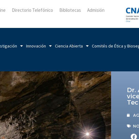
ine
Directorio Telefónico
Bibliotecas
Admisión
stigación
Innovación
Ciencia Abierta
Comités de Ética y Biose
Dr.
vic
Tec
AG
NO