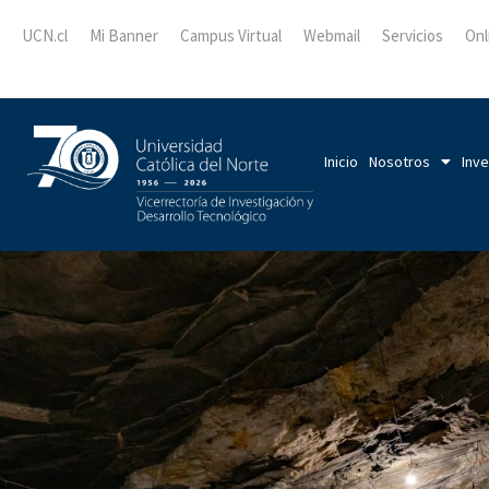
UCN.cl
Mi Banner
Campus Virtual
Webmail
Servicios
Onl
Inicio
Nosotros
Inve