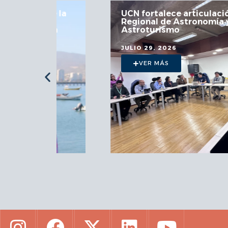
 la
UCN fortalece articulación en Mesa
Regional de Astronomía y
a
Astroturismo
JULIO 29, 2026
VER MÁS