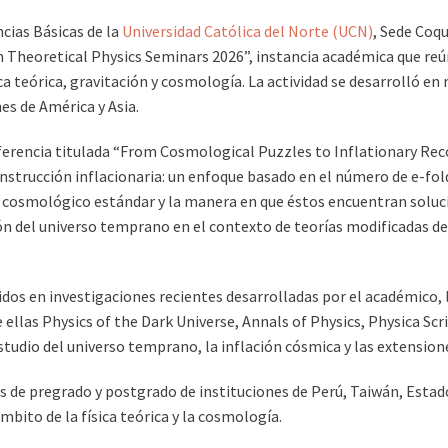
cias Básicas de la
Universidad Católica del Norte (UCN)
, Sede Coq
n Theoretical Physics Seminars 2026”, instancia académica que reún
ca teórica, gravitación y cosmología. La actividad se desarrolló en
es de América y Asia.
nferencia titulada “From Cosmological Puzzles to Inflationary Rec
strucción inflacionaria: un enfoque basado en el número de e-folds
cosmológico estándar y la manera en que éstos encuentran solució
del universo temprano en el contexto de teorías modificadas de l
os en investigaciones recientes desarrolladas por el académico, l
 ellas Physics of the Dark Universe, Annals of Physics, Physica Sc
studio del universo temprano, la inflación cósmica y las extensione
 de pregrado y postgrado de instituciones de Perú, Taiwán, Estado
ámbito de la física teórica y la cosmología.