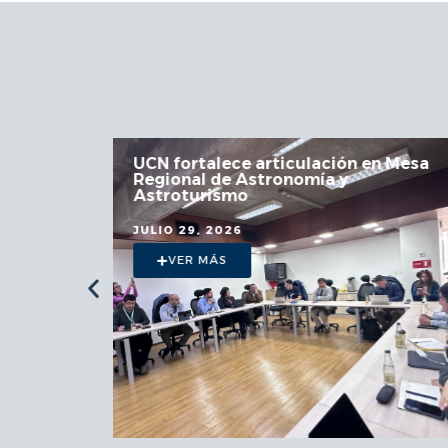
 la
UCN fortalece articulación en Mesa
Regional de Astronomía y
a
Astroturismo
JULIO 29, 2026
VER MÁS