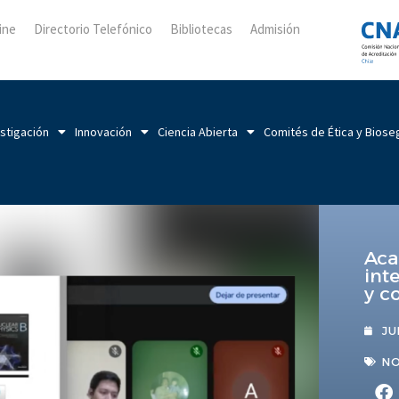
ine
Directorio Telefónico
Bibliotecas
Admisión
stigación
Innovación
Ciencia Abierta
Comités de Ética y Biose
Aca
int
y c
JU
NO