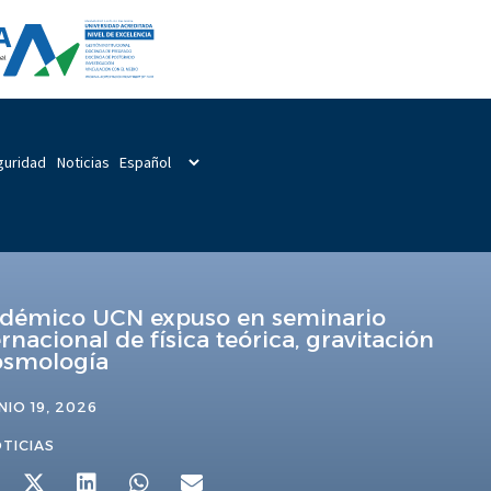
guridad
Noticias
démico UCN expuso en seminario
ernacional de física teórica, gravitación
osmología
NIO 19, 2026
TICIAS