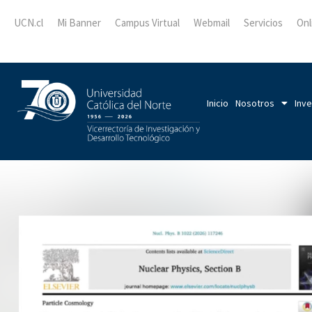
UCN.cl
Mi Banner
Campus Virtual
Webmail
Servicios
Onl
Inicio
Nosotros
Inve