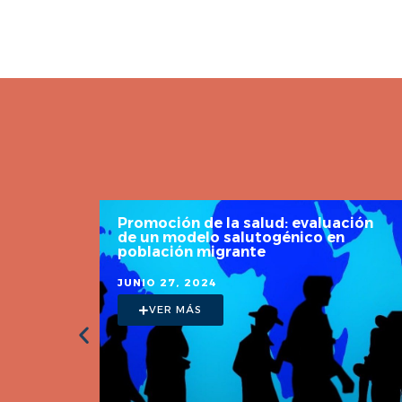
ión
Lama Glama ¡Soy la llama! Mi vida en
el desierto de Atacama
JUNIO 10, 2024
VER MÁS