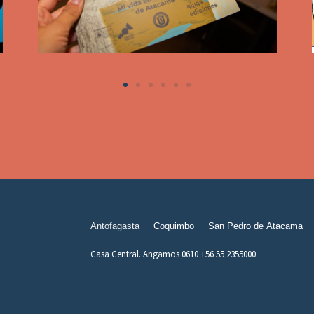
Antofagasta
Coquimbo
San Pedro de Atacama
Casa Central. Angamos 0610 +56 55 2355000