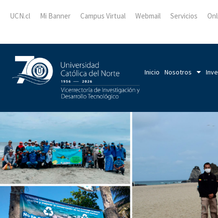
UCN.cl
Mi Banner
Campus Virtual
Webmail
Servicios
Onl
Inicio
Nosotros
Inve