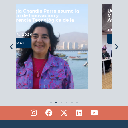
me la
UCN fortalece articulación en
Mesa Regional de Astronomía y
 la
Astroturismo
JULIO 29, 2026
VER MÁS