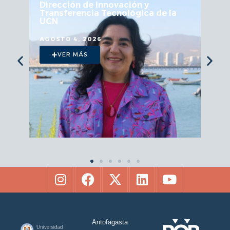
ón y
Mesa Regional de Astronomía
gica de la
Astroturismo
JULIO 29, 2026
VER MÁS
Antofagasta