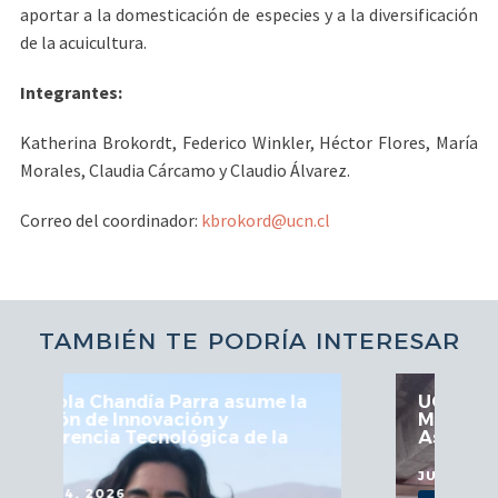
aportar a la domesticación de especies y a la diversificación
de la acuicultura.
Integrantes:
Katherina Brokordt, Federico Winkler, Héctor Flores, María
Morales, Claudia Cárcamo y Claudio Álvarez.
Correo del coordinador:
kbrokord@ucn.cl
TAMBIÉN TE PODRÍA INTERESAR
sume la
UCN fortalece articulación en
Mesa Regional de Astronomía y
de la
Astroturismo
JULIO 29, 2026