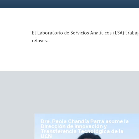
El Laboratorio de Servicios Analíticos (LSA) traba
relaves.
 asume la
UCN fortalece articulación en M
Regional de Astronomía y
a de la
Astroturismo