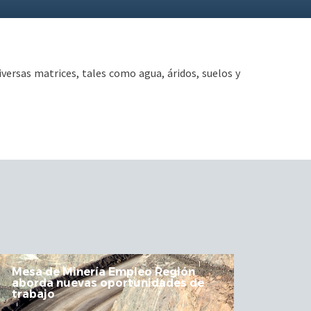
iversas matrices, tales como agua, áridos, suelos y
El Corredor Bioceánico: Algo más
que seguridad
JULIO 24, 2026