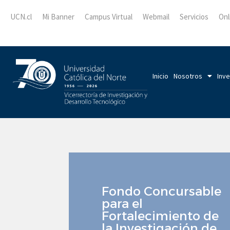
UCN.cl
Mi Banner
Campus Virtual
Webmail
Servicios
Onl
Inicio
Nosotros
Inve
Fondo Concursable
para el
Fortalecimiento de
la Investigación de