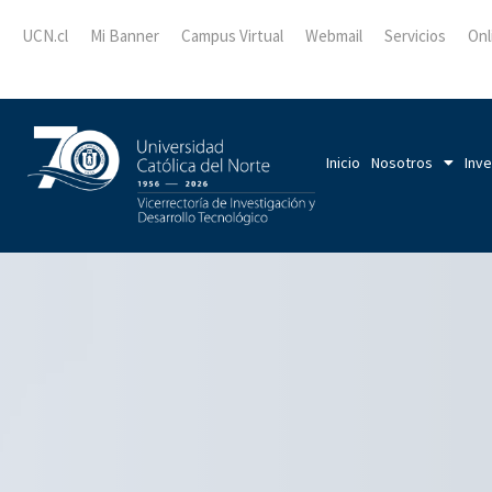
UCN.cl
Mi Banner
Campus Virtual
Webmail
Servicios
Onl
Inicio
Nosotros
Inve