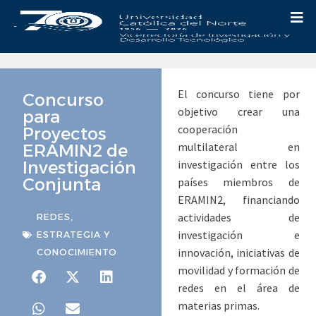
El concurso tiene por
Concurso
objetivo crear una
para
cooperación
Proyectos
multilateral en
ERAMIN2 de
Investigación
investigación entre los
Conjunta
países miembros de
ERAMIN2, financiando
actividades de
REDES,
investigación e
ESTRATEGIA Y
innovación, iniciativas de
CONOCIMIENTO
movilidad y formación de
redes en el área de
materias primas.