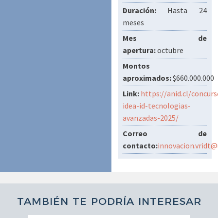
Duración:
Hasta 24
meses
Mes de
apertura:
octubre
Montos
aproximados:
$660.000.000
Link:
https://anid.cl/concur
idea-id-tecnologias-
avanzadas-2025/
Correo de
contacto:
innovacion.vridt@
TAMBIÉN TE PODRÍA INTERESAR