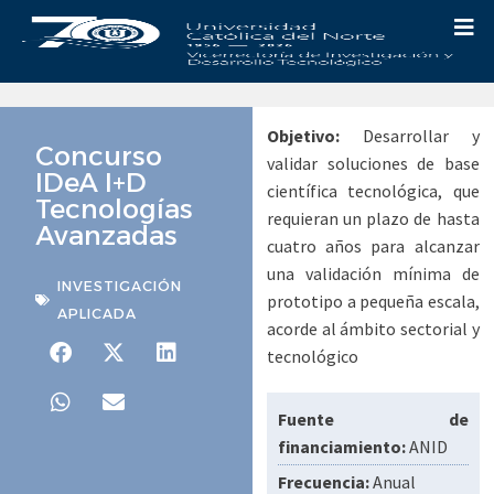
Objetivo:
Desarrollar y
Concurso
validar soluciones de base
IDeA I+D
científica tecnológica, que
Tecnologías
requieran un plazo de hasta
Avanzadas
cuatro años para alcanzar
una validación mínima de
INVESTIGACIÓN
prototipo a pequeña escala,
APLICADA
acorde al ámbito sectorial y
tecnológico
Fuente de
financiamiento:
ANID
Frecuencia:
Anual