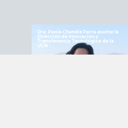
stra
Dra. Paola Chandía Parra asume la
uido
Dirección de Innovación y
Transferencia Tecnológica de la
UCN
AGOSTO 4, 2026
VER MÁS