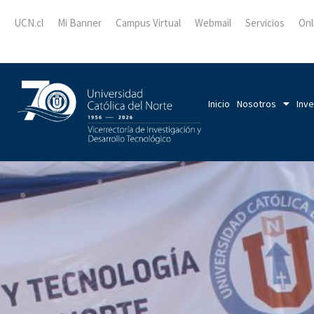
UCN.cl
Mi Banner
Campus Virtual
Webmail
Servicios
Onl
Inicio
Nosotros
Inve