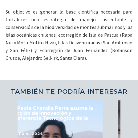
Su objetivo es generar la base científica necesaria para
fortalecer una estrategia de manejo sustentable y
conservación de la biodiversidad de montes submarinos y las
islas oceánicas chilenas: ecorregión de Isla de Pascua (Rapa
Nui y Motu Motiro Hiva), Islas Desventuradas (San Ambrosio
y San Félix) y Ecorregión de Juan Fernández (Robinson
Crusoe, Alejandro Selkirk, Santa Clara).
TAMBIÉN TE PODRÍA INTERESAR
asume la
UCN fortalece articulación en
Mesa Regional de Astronomía y
 de la
Astroturismo
JULIO 29, 2026
VER MÁS